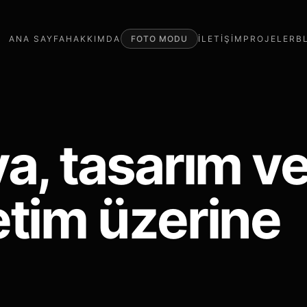
ANA SAYFA
HAKKIMDA
FOTO MODU
İLETİŞİM
PROJELER
B
ya, tasarım v
etim üzerine