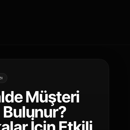
ZI
alde Müşteri
l Bulunur?
lar İçin Etkili