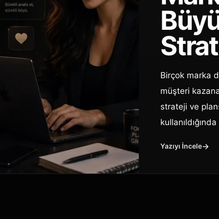
Büy
Strat
Birçok marka di
müşteri kazana
strateji ve pla
kullanıldığında
Yazıyı İncele