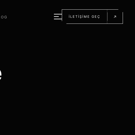
→
İLETİŞİME GEÇ
LOG
e